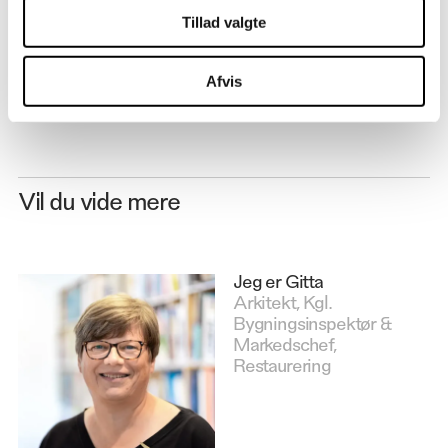
Ingeniører, Søren Jensen Rådgivende Ingeniørfirma
Tillad valgte
Afvis
Vil du vide mere
Jeg er Gitta
Arkitekt, Kgl.
Bygningsinspektør &
Markedschef,
Restaurering