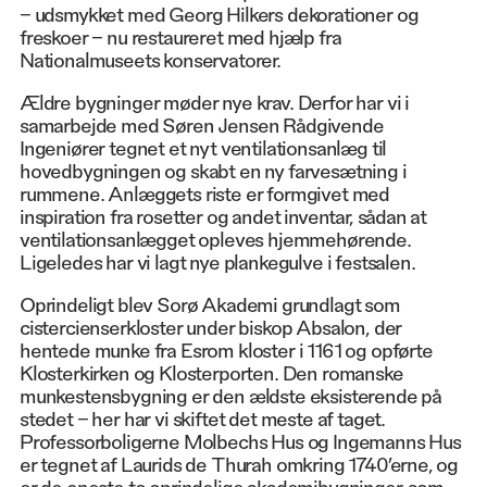
– udsmykket med Georg Hilkers dekorationer og
freskoer – nu restaureret med hjælp fra
Nationalmuseets konservatorer.
Ældre bygninger møder nye krav. Derfor har vi i
samarbejde med Søren Jensen Rådgivende
Ingeniører tegnet et nyt ventilationsanlæg til
hovedbygningen og skabt en ny farvesætning i
rummene. Anlæggets riste er formgivet med
inspiration fra rosetter og andet inventar, sådan at
ventilationsanlægget opleves hjemmehørende.
Ligeledes har vi lagt nye plankegulve i festsalen.
Oprindeligt blev Sorø Akademi grundlagt som
cistercienserkloster under biskop Absalon, der
hentede munke fra Esrom kloster i 1161 og opførte
Klosterkirken og Klosterporten. Den romanske
munkestensbygning er den ældste eksisterende på
stedet – her har vi skiftet det meste af taget.
Professorboligerne Molbechs Hus og Ingemanns Hus
er tegnet af Laurids de Thurah omkring 1740’erne, og
er de eneste to oprindelige akademibygninger, som