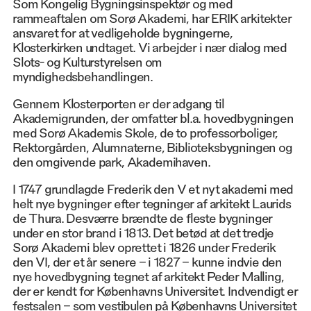
Som Kongelig Bygningsinspektør og med
rammeaftalen om Sorø Akademi, har ERIK arkitekter
ansvaret for at vedligeholde bygningerne,
Klosterkirken undtaget. Vi arbejder i nær dialog med
Slots- og Kulturstyrelsen om
myndighedsbehandlingen.
Gennem Klosterporten er der adgang til
Akademigrunden, der omfatter bl.a. hovedbygningen
med Sorø Akademis Skole, de to professorboliger,
Rektorgården, Alumnaterne, Biblioteksbygningen og
den omgivende park, Akademihaven.
I 1747 grundlagde Frederik den V et nyt akademi med
helt nye bygninger efter tegninger af arkitekt Laurids
de Thura. Desværre brændte de fleste bygninger
under en stor brand i 1813. Det betød at det tredje
Sorø Akademi blev oprettet i 1826 under Frederik
den VI, der et år senere – i 1827 – kunne indvie den
nye hovedbygning tegnet af arkitekt Peder Malling,
der er kendt for Københavns Universitet. Indvendigt er
festsalen – som vestibulen på Københavns Universitet