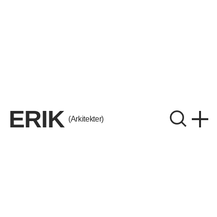
ERIK
(Arkitekter)
ERIK Arkitekter A/S
CVR. 26656214
Instagram
LinkedIn