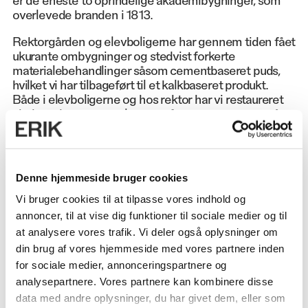
overlevede branden i 1813.
Rektorgården og elevboligerne har gennem tiden fået
ukurante ombygninger og stedvist forkerte
materialebehandlinger såsom cementbaseret puds,
hvilket vi har tilbageført til et kalkbaseret produkt.
Både i elevboligerne og hos rektor har vi restaureret
vinduer, døre og paneler samt farvesat væggene på
ny. Vi har etableret tidssvarende badeværelser i
elevfløjen og ved enkle midler skabt et bedre
rumforløb.
Denne hjemmeside bruger cookies
Vi har gennem rammeaftalen varetagelsen af Sorø
Akademis enestående bygninger til låns og ser en
Vi bruger cookies til at tilpasse vores indhold og
stor betydning i at føre anlægget videre, og i visse
annoncer, til at vise dig funktioner til sociale medier og til
tilfælde føre dem ind i nutiden. I stor respekt for
at analysere vores trafik. Vi deler også oplysninger om
arkitekturen, håndværket og historien.
din brug af vores hjemmeside med vores partnere inden
for sociale medier, annonceringspartnere og
analysepartnere. Vores partnere kan kombinere disse
data med andre oplysninger, du har givet dem, eller som