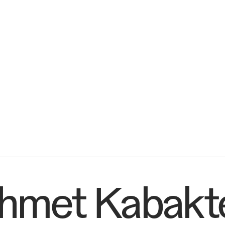
Det vi la
hmet Kabakt
er
Dem vi