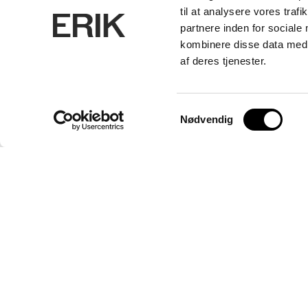
til at analysere vores tra
partnere inden for sociale
kombinere disse data med a
af deres tjenester.
Samtykkevalg
Nødvendig
ERIK Arkitekter A/S
CVR. 26656214