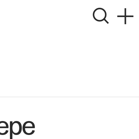
ver
epe
 søger