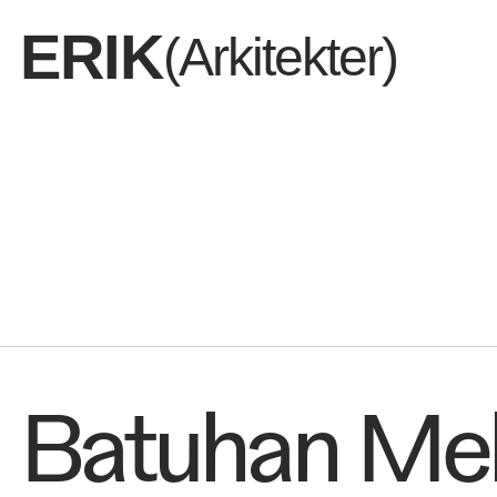
ERIK
(Arkitekter)
Dem vi er
Batuhan Me
Det vi del