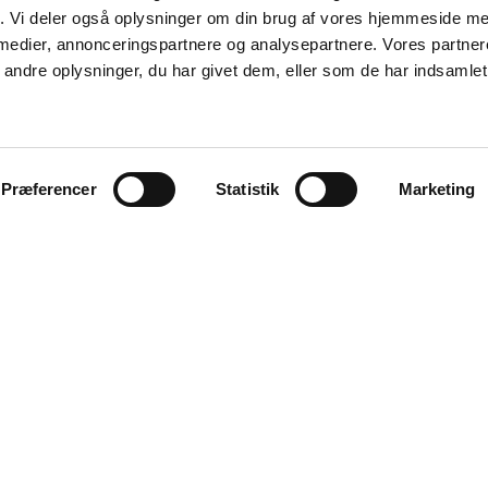
fik. Vi deler også oplysninger om din brug af vores hjemmeside m
 medier, annonceringspartnere og analysepartnere. Vores partne
ndre oplysninger, du har givet dem, eller som de har indsamlet 
Præferencer
Statistik
Marketing
Aalborg
Aarhus
København
Odense
Viborg