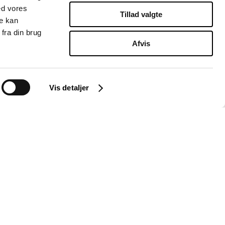
ed vores
Tillad valgte
re kan
fra din brug
Afvis
Vis detaljer
Instagram
LinkedIn