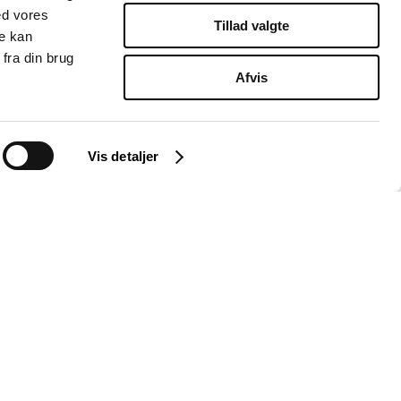
ed vores
Tillad valgte
re kan
fra din brug
Afvis
Vis detaljer
Instagram
LinkedIn