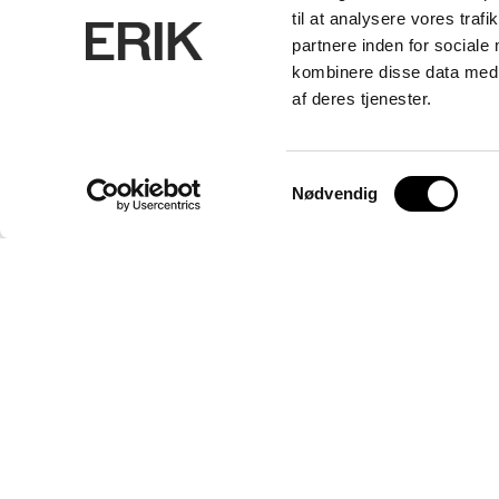
til at analysere vores tra
partnere inden for sociale
kombinere disse data med a
af deres tjenester.
Samtykkevalg
Nødvendig
ERIK Arkitekter A/S
CVR. 26656214