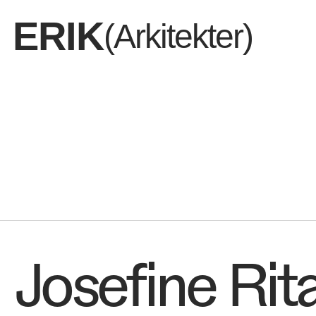
ERIK
(Arkitekter)
Dem vi er
Josefine Rit
Det vi del