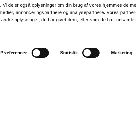
fik. Vi deler også oplysninger om din brug af vores hjemmeside m
 medier, annonceringspartnere og analysepartnere. Vores partne
ndre oplysninger, du har givet dem, eller som de har indsamlet 
Præferencer
Statistik
Marketing
Aalborg
Aarhus
København
Odense
Viborg