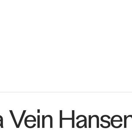
Det vi la
a Vein Hanse
er
Dem vi