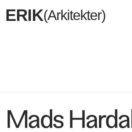
ERIK
(Arkitekter)
Dem vi er
Mads Harda
Det vi del