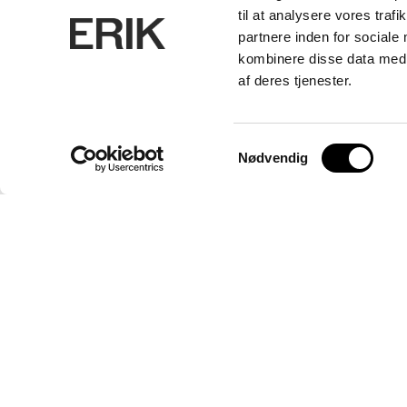
til at analysere vores tra
partnere inden for sociale
kombinere disse data med a
af deres tjenester.
Samtykkevalg
Nødvendig
ERIK Arkitekter A/S
CVR. 26656214