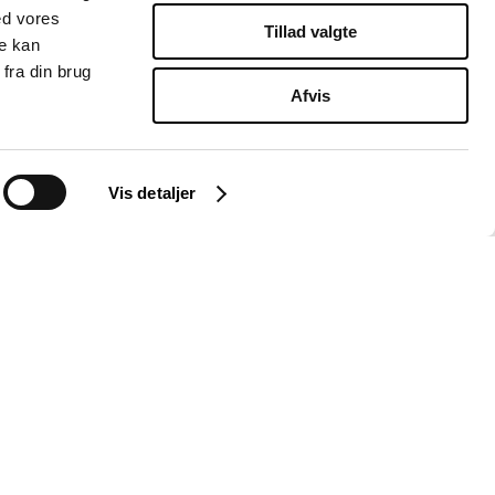
ed vores
Tillad valgte
re kan
fra din brug
Afvis
Vis detaljer
Instagram
LinkedIn