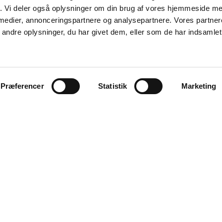
fik. Vi deler også oplysninger om din brug af vores hjemmeside m
 medier, annonceringspartnere og analysepartnere. Vores partne
ndre oplysninger, du har givet dem, eller som de har indsamlet 
Præferencer
Statistik
Marketing
Aalborg
Aarhus
København
Odense
Viborg