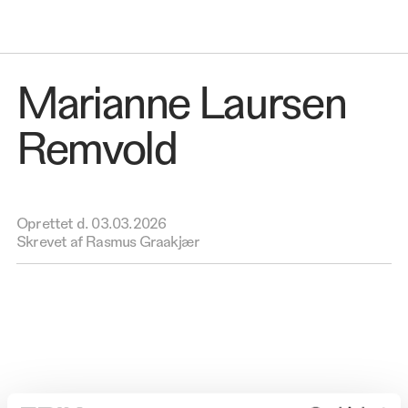
Marianne Laursen
Remvold
Oprettet d.
03.03.2026
Skrevet af Rasmus Graakjær