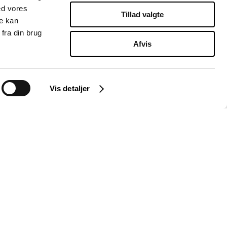
ed vores
Tillad valgte
re kan
fra din brug
Afvis
Vis detaljer
Instagram
LinkedIn