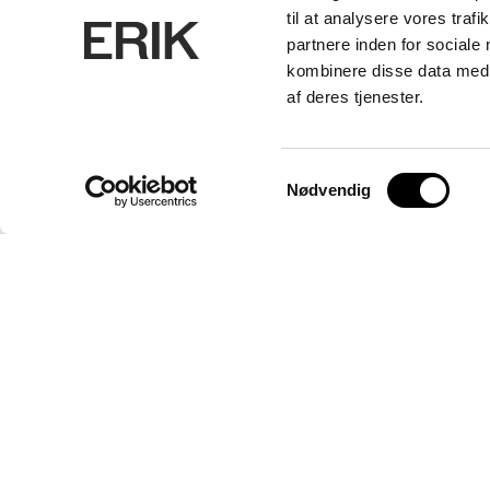
til at analysere vores tra
partnere inden for sociale
kombinere disse data med a
af deres tjenester.
Samtykkevalg
Nødvendig
ERIK Arkitekter A/S
CVR. 26656214