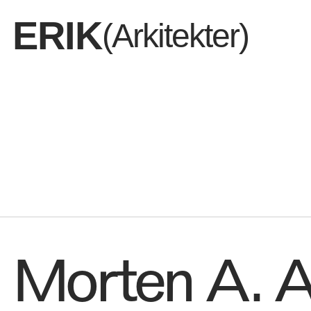
ERIK
(Arkitekter)
Dem vi er
Morten A. 
Det vi del