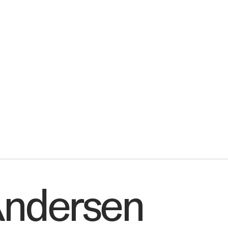
Det vi la
Andersen
er
Dem vi