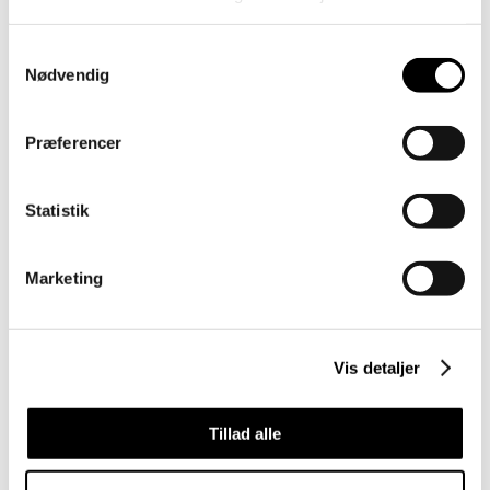
YDELSE
Samtykkevalg
Totalrådgivning
Nødvendig
BYGHERRE
Præferencer
Det Grønne Museum og Bygningsstyrelsen
SAMARBEJDSPARTNERE
Statistik
Norconsult A/S
Marketing
Vis detaljer
Vil du vide mere
Tillad alle