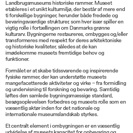
Landbrugsmuseums historiske rammer. Museet
etableres i et unikt kulturmiljø, der består af mere end
ti forskellige bygninger, herunder både fredede og
bevaringsværdige strukturer, som hver især spiller en
vigtig rolle i fortællingen om Danmarks grønne
kulturarv. Bygningerne restaureres, ombygges og/eller
transformeres med respekt for deres arkitektoniske
og historiske kvaliteter, således at de kan
imødekomme museets fremtidige behov og
funktioner.
Formålet er at skabe tidssvarende og inspirerende
fysiske rammer, der kan understøtte museets
mangefacetterede aktiviteter og virke – fra formidling
og undervisning til forskning og bevaring. Samtidig
løftes den samlede bygningsmæssige standard,
besøgsoplevelsen forbedres og museets rolle som en
væsentlig aktør inden for det nationale og
internationale museumslandskab styrkes.
Et centralt element i ombygningen er en væsentlig
udvidelse af museets kapacitet for opbevaring og