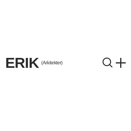
ERIK
(Arkitekter)
ERIK Arkitekter A/S
CVR. 26656214
Instagram
LinkedIn