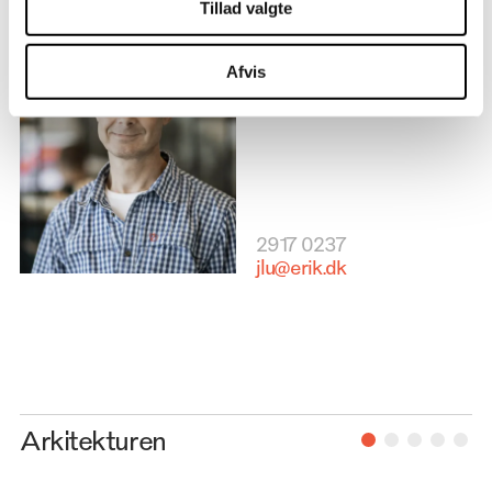
Tillad valgte
Jeg er Johnny
Arkitekt & Projektchef
Afvis
2917 0237
jlu@erik.dk
Arkitekturen