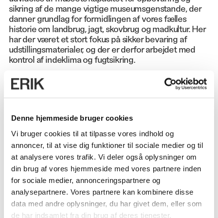
sikring af de mange vigtige museumsgenstande, der
danner grundlag for formidlingen af vores fælles
historie om landbrug, jagt, skovbrug og madkultur. Her
har der været et stort fokus på sikker bevaring af
udstillingsmaterialer, og der er derfor arbejdet med
kontrol af indeklima og fugtsikring.
Denne hjemmeside bruger cookies
Vi bruger cookies til at tilpasse vores indhold og
OMFANG
annoncer, til at vise dig funktioner til sociale medier og til
10.000 m²
at analysere vores trafik. Vi deler også oplysninger om
din brug af vores hjemmeside med vores partnere inden
ADRESSE
for sociale medier, annonceringspartnere og
Gl. Estrup, Auning
analysepartnere. Vores partnere kan kombinere disse
data med andre oplysninger, du har givet dem, eller som
ANVENDELSE
de har indsamlet fra din brug af deres tjenester.
Museum