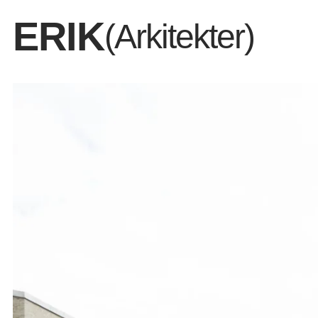
ERIK
(Arkitekter)
390 delevenlige lejebo
Aarhus i høj kvalitet.
Dem vi er
Det vi del