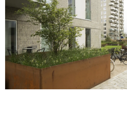
Bolig
Landskab
Leje- & Andelsboliger