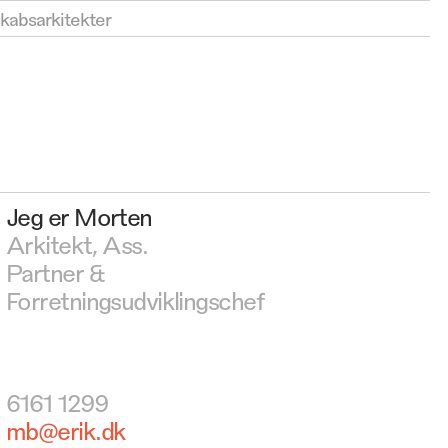
absarkitekter
Jeg er Morten
Arkitekt, Ass.
Partner &
Forretningsudviklingschef
6161 1299
mb@erik.dk