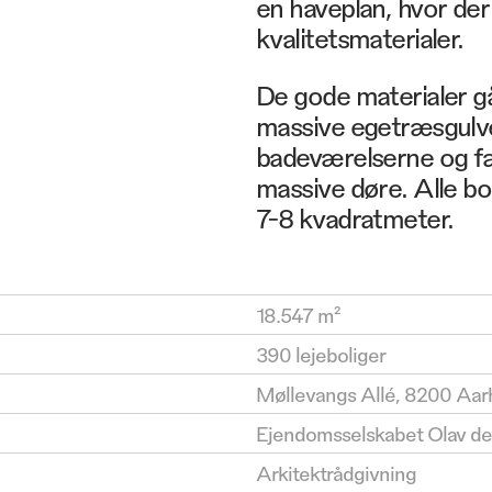
en haveplan, hvor der
kvalitetsmaterialer.
De gode materialer g
massive egetræsgulve
badeværelserne og fæ
massive døre. Alle b
7-8 kvadratmeter.
18.547 m²
390 lejeboliger
Møllevangs Allé, 8200 Aar
Ejendomsselskabet Olav de
Arkitektrådgivning