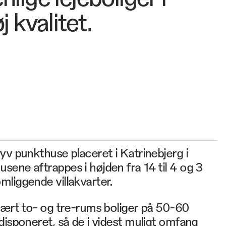
j kvalitet.
yv punkthuse placeret i Katrinebjerg i
ene aftrappes i højden fra 14 til 4 og 3
liggende villakvarter.
mært to- og tre-rums boliger på 50-60
disponeret, så de i videst muligt omfang