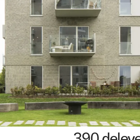
os
390 deleven