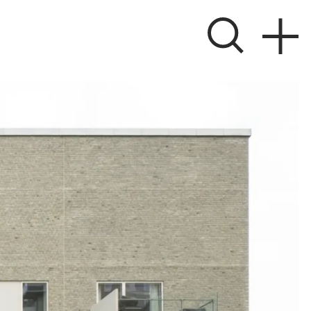
ver
 søger