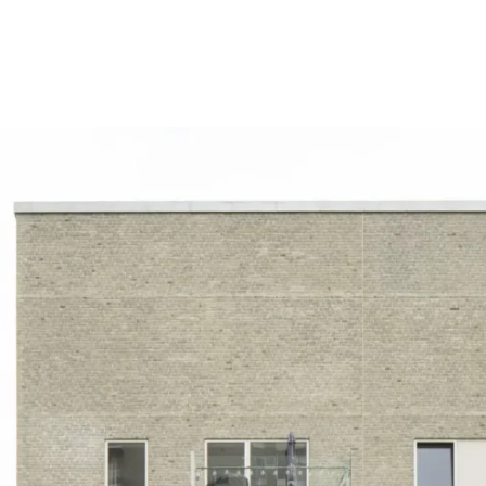
liger i
Det vi la
er
Dem vi