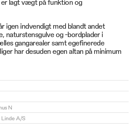
 er lagt vægt på funktion og
år igen indvendigt med blandt andet
, naturstensgulve og -bordplader i
lles gangarealer samt egefinerede
oliger har desuden egen altan på minimum
hus N
 Linde A/S