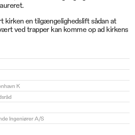
aureret.
ørt kirken en tilgængelighedslift sådan at
vært ved trapper kan komme op ad kirkens
enhavn K
dsråd
nde Ingeniører A/S