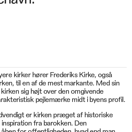
ere kirker hører Frederiks Kirke, også
en, til en af de mest markante. Med sin
 kirken sig højt over den omgivende
akteristisk pejlemærke midt i byens profil.
vendigt er kirken præget af historiske
 inspiration fra barokken. Den
 åben for offentligheden, hvad end man