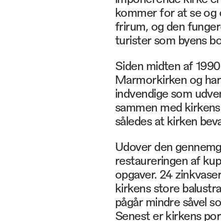
kommer for at se og op
frirum, og den funge
turister som byens b
Siden midten af 1990
Marmorkirken og har 
indvendige som udven
sammen med kirkens h
således at kirken bev
Udover den gennemgr
restaureringen af kup
opgaver. 24 zinkvaser,
kirkens store balustr
pågår mindre såvel so
Senest er kirkens por