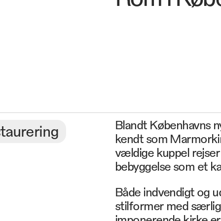
Blandt Københavns ny
taurering
kendt som Marmorkirk
vældige kuppel rejser
bebyggelse som et kar
Både indvendigt og ud
stilformer med særlig
imponerende kirke er