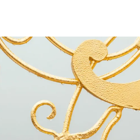
Det vi la
er
Dem vi