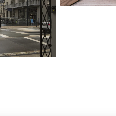
2.500 m²
Kirke
Frederiksgade 4, 1265 Køb