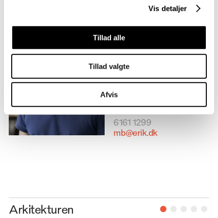
Vis detaljer
Jeg er Morten
Tillad alle
Arkitekt, Ass. Partner &
Forretningsudviklingschef
Tillad valgte
Afvis
6161 1299
mb@erik.dk
Arkitekturen