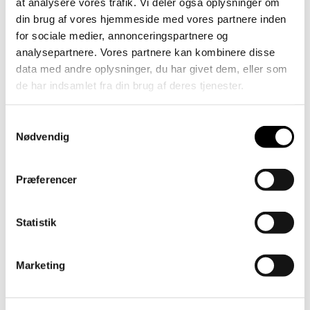
at analysere vores trafik. Vi deler også oplysninger om
Blommevej 40, 8930 Randers NØ
din brug af vores hjemmeside med vores partnere inden
for sociale medier, annonceringspartnere og
BYGHERRE
analysepartnere. Vores partnere kan kombinere disse
Tradium Randers
data med andre oplysninger, du har givet dem, eller som
de har indsamlet fra din brug af deres tjenester.
YDELSE
Arkitektrådgivning
Samtykkevalg
SAMARBEJDSPARTNERE
Nødvendig
PN Erhvervsbyg A/S, Vognsen Rådgivende
Ingeniører og Terra Nova Landskabsarkitekter
Præferencer
Statistik
Marketing
Vil du vide mere