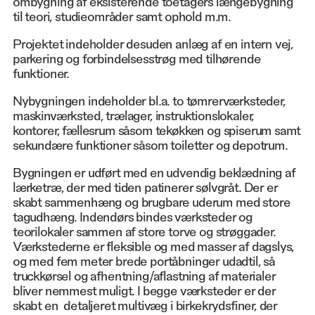
ombygning af eksisterende toetagers længebygning
til teori, studieområder samt ophold m.m.
Projektet indeholder desuden anlæg af en intern vej,
parkering og forbindelsesstrøg med tilhørende
funktioner.
Nybygningen indeholder bl.a. to tømrerværksteder,
maskinværksted, trælager, instruktionslokaler,
kontorer, fællesrum såsom tekøkken og spiserum samt
sekundære funktioner såsom toiletter og depotrum.
Bygningen er udført med en udvendig beklædning af
lærketræ, der med tiden patinerer sølvgråt. Der er
skabt sammenhæng og brugbare uderum med store
tagudhæng. Indendørs bindes værksteder og
teorilokaler sammen af store torve og strøggader.
Værkstederne er fleksible og med masser af dagslys,
og med fem meter brede portåbninger udadtil, så
truckkørsel og afhentning/aflastning af materialer
bliver nemmest muligt. I begge værksteder er der
skabt en detaljeret multivæg i birkekrydsfiner, der