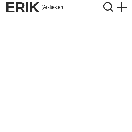
ERIK
(Arkitekter)
ERIK Arkitekter A/S
CVR. 26656214
Instagram
LinkedIn
Aalborg
Aarhus
København
Odense