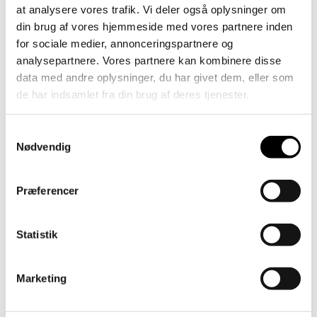
at analysere vores trafik. Vi deler også oplysninger om
din brug af vores hjemmeside med vores partnere inden
for sociale medier, annonceringspartnere og
analysepartnere. Vores partnere kan kombinere disse
data med andre oplysninger, du har givet dem, eller som
de har indsamlet fra din brug af deres tjenester.
Samtykkevalg
Nødvendig
Præferencer
Statistik
Lokalpsykiatri Odense
Nærhed, forebyggelse og tidlig indsats i
højsædet.
Marketing