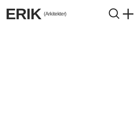
ERIK
(Arkitekter)
ERIK Arkitekter A/S
CVR. 26656214
Instagram
LinkedIn
Aalborg
Aarhus
København