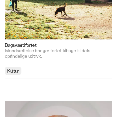
Sundhedshuse
Bygherrerådgivning
Sygehuse
DGNB
Indretning & Adfærd
Kulturarv
Landskab
Bagsværdfortet
Restaurering
Istandsættelse bringer fortet tilbage til dets
Transformation
oprindelige udtryk.
Kultur