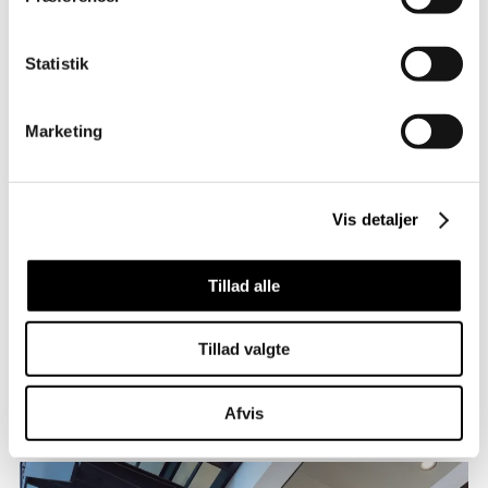
Statistik
Marketing
Vis detaljer
Lyngby Rådhus
Bærende fredningsværdier møder den moderne
arbejdsplads.
Tillad alle
Erhverv
Kultur
Tillad valgte
Afvis