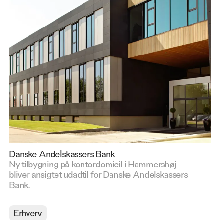
Danske Andelskassers Bank
Ny tilbygning på kontordomicil i Hammershøj
bliver ansigtet udadtil for Danske Andelskassers
Bank.
Erhverv