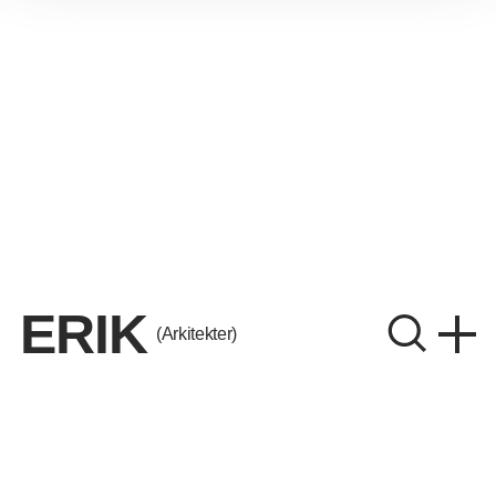
ERIK
(Arkitekter)
ERIK Arkitekter A/S
CVR. 26656214