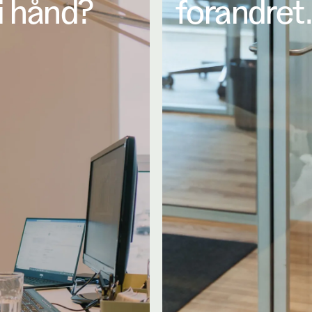
i hånd?
forandret.