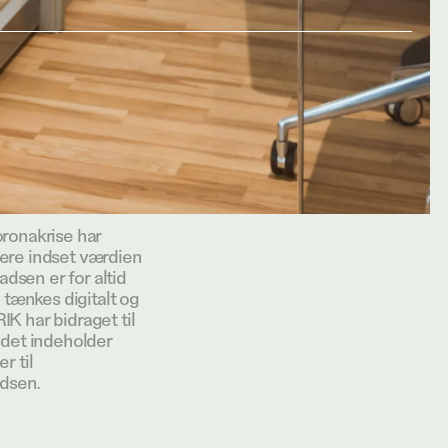
ronakrise har
ere indset værdien
adsen er for altid
 tænkes digitalt og
K har bidraget til
ndet indeholder
r til
adsen.