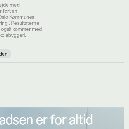
bejde med
mført en
r Oslo Kommunes
ing”. Resultaterne
der også kommer med
skolebyggeri.
den
dsen er for altid