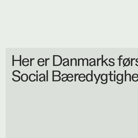
Kontakt 
Adfærd
Bæredygtighed
Innovation
Her er Danmarks før
Kulturarv
Social Bæredygtigh
Talent