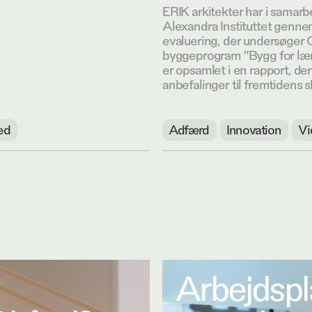
ERIK arkitekter har i samar
Alexandra Instituttet genne
evaluering, der undersøge
byggeprogram ”Bygg for lær
er opsamlet i en rapport, 
anbefalinger til fremtidens 
ed
Adfærd
Innovation
Vi
Arbejdspla