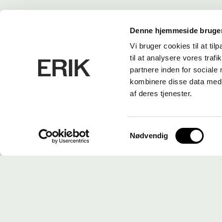
Denne hjemmeside bruger
Vi bruger cookies til at til
til at analysere vores tra
partnere inden for sociale
kombinere disse data med a
af deres tjenester.
Samtykkevalg
Nødvendig
ERIK Arkitekter A/S
CVR. 26656214