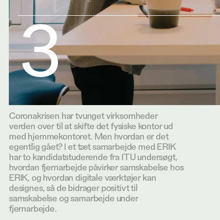
3
Coronakrisen har tvunget virksomheder
verden over til at skifte det fysiske kontor ud
med hjemmekontoret. Men hvordan er det
egentlig gået? I et tæt samarbejde med ERIK
har to kandidatstuderende fra ITU undersøgt,
hvordan fjernarbejde påvirker samskabelse hos
ERIK, og hvordan digitale værktøjer kan
designes, så de bidrager positivt til
samskabelse og samarbejde under
fjernarbejde.