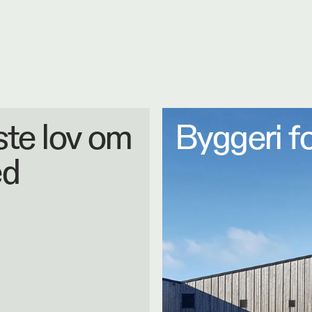
os
ste lov om
Byggeri f
ed