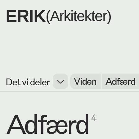
ERIK
(Arkitekter)
Viden
Adfærd
Det vi deler
Dem vi er
Adfærd
4
Det vi del