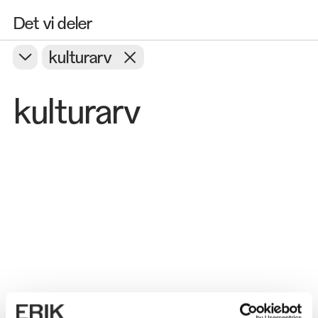
Det vi deler
kulturarv
kulturarv
Adfærd
Bæredygtighed
Innovation
Kulturarv