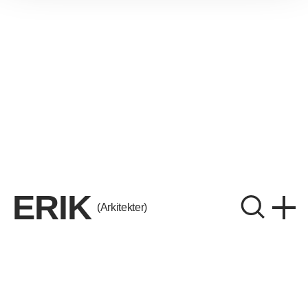
ERIK
(Arkitekter)
ERIK Arkitekter A/S
CVR. 26656214