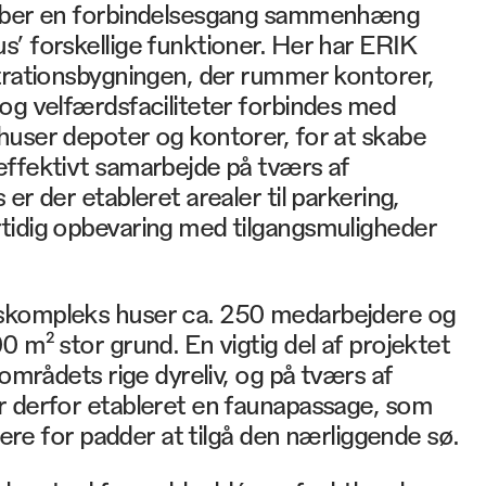
kaber en forbindelsesgang sammenhæng
’ forskellige funktioner. Her har ERIK
strationsbygningen, der rummer kontorer,
og velfærdsfaciliteter forbindes med
huser depoter og kontorer, for at skabe
effektivt samarbejde på tværs af
er der etableret arealer til parkering,
tidig opbevaring med tilgangsmuligheder
skompleks huser ca. 250 medarbejdere og
0 m² stor grund. En vigtig del af projektet
 områdets rige dyreliv, og på tværs af
r derfor etableret en faunapassage, som
ttere for padder at tilgå den nærliggende sø.