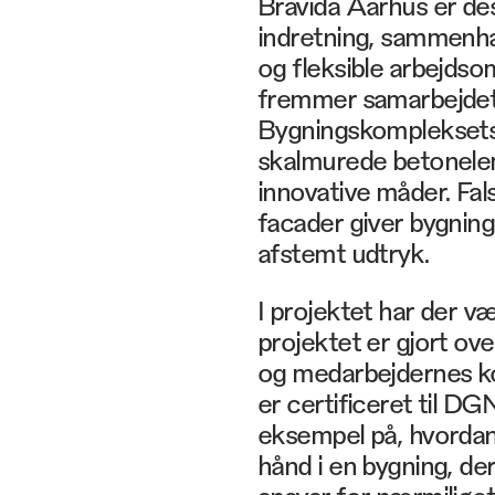
Bravida Aarhus er des
indretning, sammenhæ
og fleksible arbejdso
fremmer samarbejdet 
Bygningskompleksets 
skalmurede betonele
innovative måder. Fa
facader giver bygning
afstemt udtryk.
I projektet har der v
projektet er gjort ov
og medarbejdernes kom
er certificeret til D
eksempel på, hvordan 
hånd i en bygning, de
ansvar for nærmiljøet