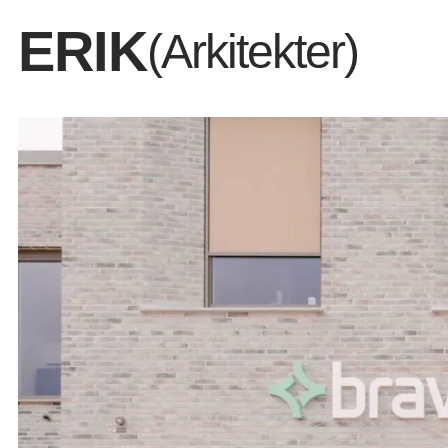
ERIK
(Arkitekter)
Funktionelt kontorbyg
tager højde for det n
dyreliv.
Dem vi er
Det vi del