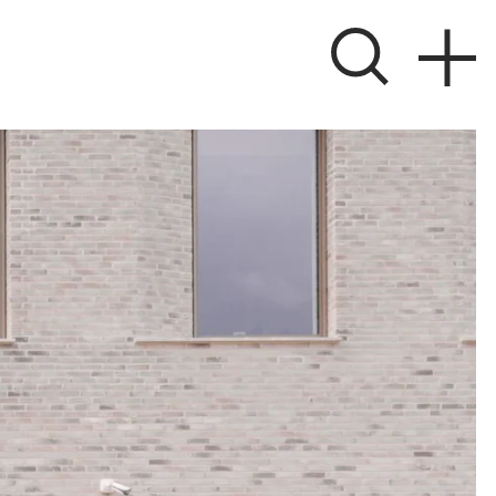
ver
 søger