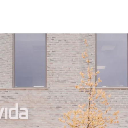
geri, der
ærliggende
Det vi la
er
Dem vi