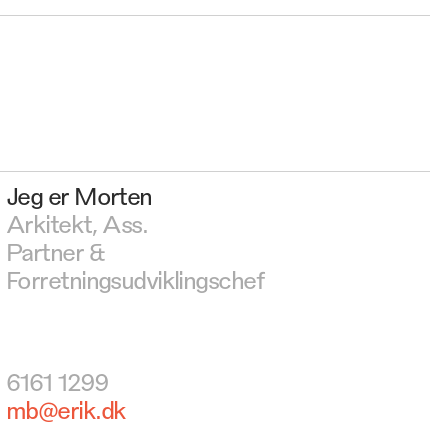
Jeg er Morten
Arkitekt, Ass.
Partner &
Forretningsudviklingschef
6161 1299
mb@erik.dk