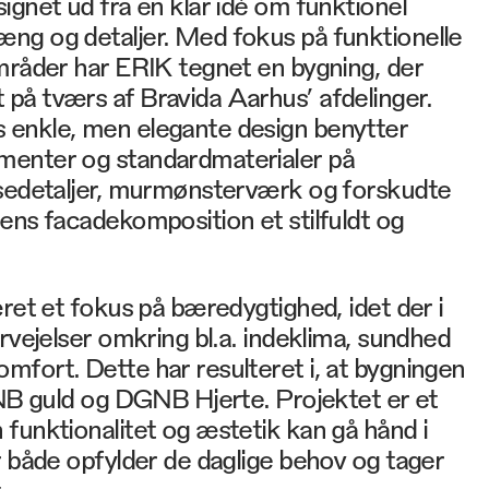
ignet ud fra en klar idé om funktionel
ng og detaljer. Med fokus på funktionelle
mråder har ERIK tegnet en bygning, der
på tværs af Bravida Aarhus’ afdelinger.
enkle, men elegante design benytter
menter og standardmaterialer på
lsedetaljer, murmønsterværk og forskudte
ens facadekomposition et stilfuldt og
æret et fokus på bæredygtighed, idet der i
ervejelser omkring bl.a. indeklima, sundhed
fort. Dette har resulteret i, at bygningen
GNB guld og DGNB Hjerte. Projektet er et
funktionalitet og æstetik kan gå hånd i
r både opfylder de daglige behov og tager
.