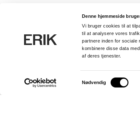
Denne hjemmeside bruger
Vi bruger cookies til at til
til at analysere vores tra
partnere inden for sociale
kombinere disse data med a
af deres tjenester.
Erhverv
Kontor
Samtykkevalg
Nødvendig
ERIK Arkitekter A/S
CVR. 26656214