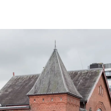
dlet til
Det vi la
er
Dem vi