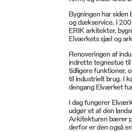
Bygningen har siden
og dækservice. I 20
ERIK arkitekter, byg
Elværkets sjæl og ark
Renoveringen af indus
indrette tegnestue ti
tidligere funktioner, 
til industrielt brug. I
dengang Elværket fu
I dag fungerer Elværk
udgør et af den land
Arkitekturen bærer p
derfor er den også en