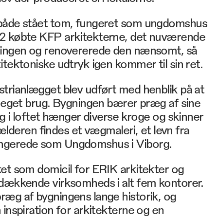
 både stået tom, fungeret som ungdomshus
02 købte KFP arkitekterne, det nuværende
ningen og renovererede den nænsomt, så
itektoniske udtryk igen kommer til sin ret.
trianlægget blev udført med henblik på at
l eget brug. Bygningen bærer præg af sine
og i loftet hænger diverse kroge og skinner
 kælderen findes et vægmaleri, et levn fra
ngerede som Ungdomshus i Viborg.
et som domicil for ERIK arkitekter og
sdækkende virksomheds i alt fem kontorer.
ræg af bygningens lange historik, og
 inspiration for arkitekterne og en