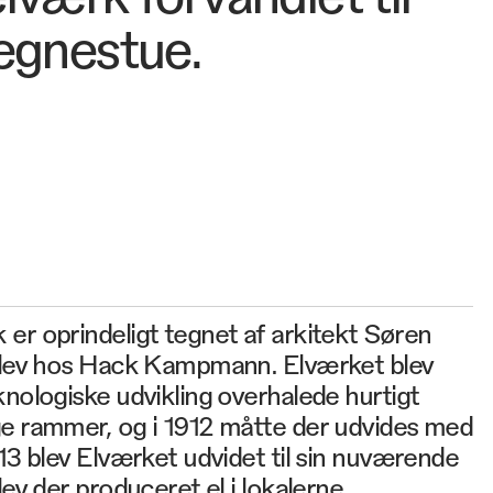
egnestue.
er oprindeligt tegnet af arkitekt Søren
 elev hos Hack Kampmann. Elværket blev
knologiske udvikling overhalede hurtigt
ge rammer, og i 1912 måtte der udvides med
913 blev Elværket udvidet til sin nuværende
lev der produceret el i lokalerne.