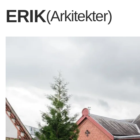
ERIK
(Arkitekter)
Gammelt elværk forvan
moderne tegnestue.
Dem vi er
Det vi del