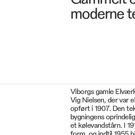
moderne t
Viborgs gamle Elværk 
Vig Nielsen, der var
opført i 1907. Den te
bygningens oprindeli
et kølevandstårn. I 1
form, og indtil 1955 b