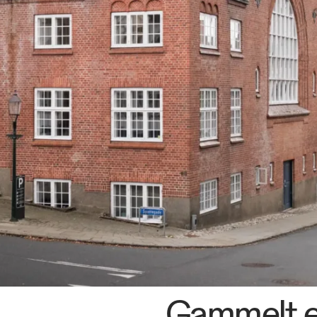
os
Gammelt el