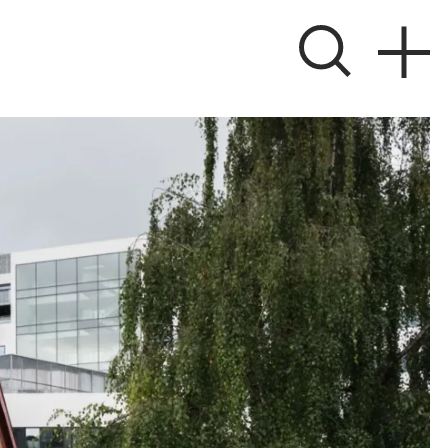
ver
 søger