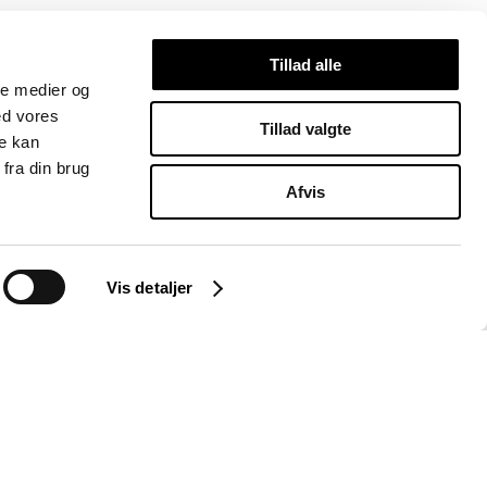
Tillad alle
ale medier og
ed vores
Tillad valgte
re kan
fra din brug
Afvis
Vis detaljer
Instagram
LinkedIn